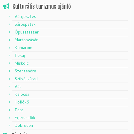
Kulturális turizmus ajánló
Várgesztes
Sárospatak
Ópusztaszer
Martonvásár
Komárom
Tokaj
Miskolc
Szentendre
Szilvásvárad
Vác
Kalocsa
Hollókő
Tata
Egerszalók
Debrecen