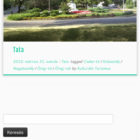
Tata
2010. március 31. szerda
:
Tata
tagged
Cseke-tó
/
Kiskastély
/
Nagykastély
/
Öreg-tó
/
Öreg-vár
by
Kulturális Turizmus
Keresés: