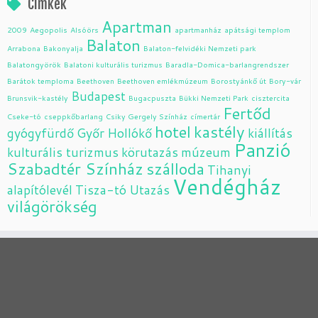
Címkék
Apartman
2009
Aegopolis
Alsóörs
apartmanház
apátsági templom
Balaton
Arrabona
Bakonyalja
Balaton-felvidéki Nemzeti park
Balatongyörök
Balatoni kulturális turizmus
Baradla-Domica-barlangrendszer
Barátok temploma
Beethoven
Beethoven emlékmúzeum
Borostyánkő út
Bory-vár
Budapest
Brunsvik-kastély
Bugacpuszta
Bükki Nemzeti Park
cisztercita
Fertőd
Cseke-tó
cseppkőbarlang
Csiky Gergely Színház
címertár
hotel
kastély
gyógyfürdő
Győr
Hollókő
kiállítás
Panzió
kulturális turizmus
körutazás
múzeum
Szabadtér Színház
szálloda
Tihanyi
Vendégház
alapítólevél
Tisza-tó
Utazás
világörökség