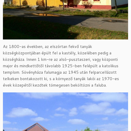
Az 1800-as években, az elszórtan fekvő tanyák
községközpontjában épült fel a kastély, közelében pedig a
községháza. Innen 1 km-re az alsó-pusztaszeri, vagy központi
major és mindkettőtől távolabb 1925-ben felépült a katolikus
templom. Sövényháza falumagja az 1945 után felparcellázott
telkeken bontakozott ki, s a környező tanyák lakói az 1970-es
évek közepétől kezdtek tömegesen beköltözni a faluba.