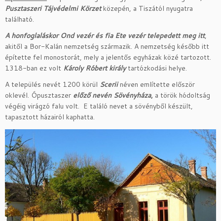
Pusztaszeri Tájvédelmi Körzet
közepén, a Tiszától nyugatra
található.
A honfoglaláskor
Ond vezér és fia Ete vezér telepedett meg itt
,
akitől a Bor-Kalán nemzetség származik. A nemzetség később itt
építette fel monostorát, mely a jelentős egyházak közé tartozott.
1318-ban ez volt
Károly Róbert király
tartózkodási helye.
A település nevét 1200 körül
Scerii
néven említette először
oklevél. Ópusztaszer
előző nevén
Sövényháza
,
a török hódoltság
végéig virágzó falu volt. E találó nevet a sövényből készült,
tapasztott házairól kaphatta.