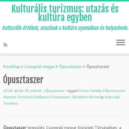
Kulturális turizmus: utazás és
kultúra egyben
Kulturális értékek, utazások a kultúra nyomában és helyszínein.
Skip
to
Kezdőlap
»
Csongrád megye
»
Ópusztaszer
»
Ópusztaszer
content
Ópusztaszer
2010. április 30. péntek
:
Ópusztaszer
tagged
Feszty-körkép
/
Ópusztaszeri
Nemzeti Történeti Emlékpark
/
Pusztaszeri Tájvédelmi Körzet
by
Kulturális
Turizmus
Ópusztaszer
település Csongrád megye Kisteleki Térségében, a