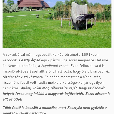
A sokunk által már megcsodált körkép története 1891-ben
kezdődik.
Feszty Árpád
egyik párizsi útja során megnézte Detaille
és Neuville körképét, a
Napóleoni csatá
t. Ezen felbuzdulva ő is
hasonló elképzeléssel állt elő. Elhatározta, hogy ő a bibliai özönvíz
történetét viszi vászonra. Felesége megrettent a hír hallatán,
hiszen ő is festő volt, tudta mekkora költségekkel jár egy ilyen
beruházás.
Apósa,
Jókai Mór, rábeszélte vejét, hogy az özönvíz
helyett fesse meg inkább a magyarok bejövetelét. Ezzel készen is
állt az ötlet
!
T
öbb festő is beszállt a munkába, mert Fesztyék nem győzték a
munkát a vállalt határidőre.