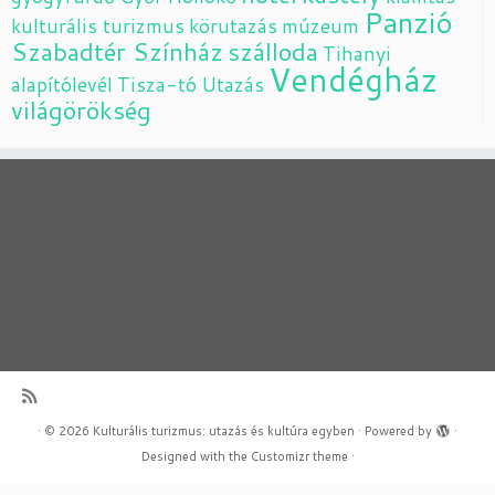
Panzió
kulturális turizmus
körutazás
múzeum
Szabadtér Színház
szálloda
Tihanyi
Vendégház
alapítólevél
Tisza-tó
Utazás
világörökség
·
© 2026
Kulturális turizmus: utazás és kultúra egyben
·
Powered by
·
Designed with the
Customizr theme
·