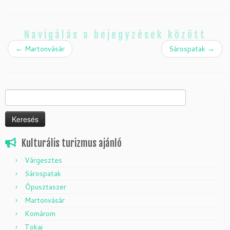
Navigálás a bejegyzések között
←
Martonvásár
Sárospatak
→
Keresés:
Kulturális turizmus ajánló
Várgesztes
Sárospatak
Ópusztaszer
Martonvásár
Komárom
Tokaj