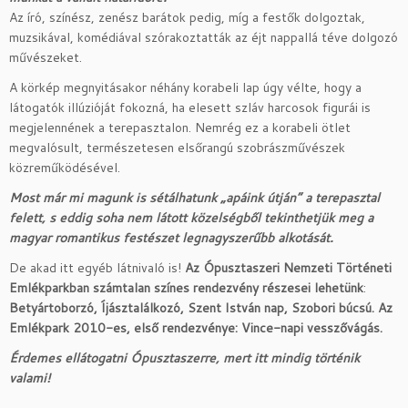
Az író, színész, zenész barátok pedig, míg a festők dolgoztak,
muzsikával, komédiával szórakoztatták az éjt nappallá téve dolgozó
művészeket.
A körkép megnyitásakor néhány korabeli lap úgy vélte, hogy a
látogatók illúzióját fokozná, ha elesett szláv harcosok figurái is
megjelennének a terepasztalon. Nemrég ez a korabeli ötlet
megvalósult, természetesen elsőrangú szobrászművészek
közreműködésével.
Most már mi magunk is sétálhatunk „apáink útján” a terepasztal
felett, s eddig soha nem látott közelségből tekinthetjük meg a
magyar romantikus festészet legnagyszerűbb alkotását.
De akad itt egyéb látnivaló is!
Az Ópusztaszeri Nemzeti Történeti
Emlékparkban számtalan színes rendezvény részesei lehetünk
:
Betyártoborzó,
Íjásztalálkozó,
Szent István nap,
Szobori búcsú. Az
Emlékpark 2010-es, első rendezvénye:
Vince-napi vesszővágás.
Érdemes ellátogatni Ópusztaszerre, mert itt mindig történik
valami!