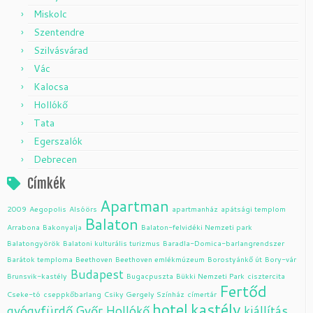
Miskolc
Szentendre
Szilvásvárad
Vác
Kalocsa
Hollókő
Tata
Egerszalók
Debrecen
Címkék
Apartman
2009
Aegopolis
Alsóörs
apartmanház
apátsági templom
Balaton
Arrabona
Bakonyalja
Balaton-felvidéki Nemzeti park
Balatongyörök
Balatoni kulturális turizmus
Baradla-Domica-barlangrendszer
Barátok temploma
Beethoven
Beethoven emlékmúzeum
Borostyánkő út
Bory-vár
Budapest
Brunsvik-kastély
Bugacpuszta
Bükki Nemzeti Park
cisztercita
Fertőd
Cseke-tó
cseppkőbarlang
Csiky Gergely Színház
címertár
hotel
kastély
gyógyfürdő
Győr
Hollókő
kiállítás