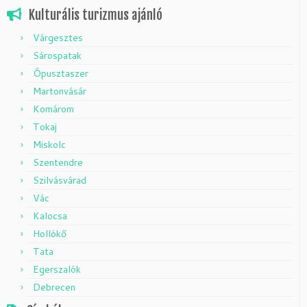
Kulturális turizmus ajánló
Várgesztes
Sárospatak
Ópusztaszer
Martonvásár
Komárom
Tokaj
Miskolc
Szentendre
Szilvásvárad
Vác
Kalocsa
Hollókő
Tata
Egerszalók
Debrecen