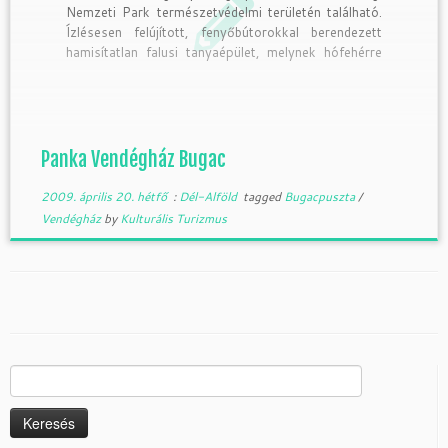
Nemzeti Park természetvédelmi területén található.
Ízlésesen felújított, fenyőbútorokkal berendezett
hamisítatlan falusi tanyaépület, melynek hófehérre
meszelt, vályogból készült falai, nádteteje és a ház
mellett álló gémeskút oly jellemző volt egykor az
alföldi tanyavilágra. A nyugodt pihenést az épületet
körülvevő 16 hektáros kert garantálja, ahol
melléképületek, […]
Panka Vendégház Bugac
2009. április 20. hétfő
:
Dél-Alföld
tagged
Bugacpuszta
/
Vendégház
by
Kulturális Turizmus
Keresés: