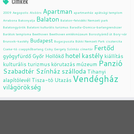
Címkék
Apartman
2009
Aegopolis
Alsóörs
apartmanház
apátsági templom
Balaton
Arrabona
Bakonyalja
Balaton-felvidéki Nemzeti park
Balatongyörök
Balatoni kulturális turizmus
Baradla-Domica-barlangrendszer
Barátok temploma
Beethoven
Beethoven emlékmúzeum
Borostyánkő út
Bory-vár
Budapest
Brunsvik-kastély
Bugacpuszta
Bükki Nemzeti Park
cisztercita
Fertőd
Cseke-tó
cseppkőbarlang
Csiky Gergely Színház
címertár
hotel
kastély
gyógyfürdő
Győr
Hollókő
kiállítás
Panzió
kulturális turizmus
körutazás
múzeum
Szabadtér Színház
szálloda
Tihanyi
Vendégház
alapítólevél
Tisza-tó
Utazás
világörökség