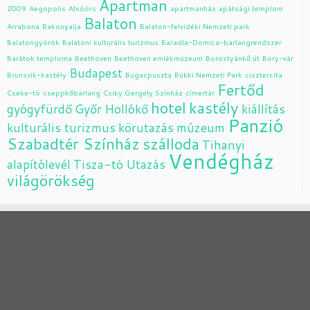
Apartman
2009
Aegopolis
Alsóörs
apartmanház
apátsági templom
Balaton
Arrabona
Bakonyalja
Balaton-felvidéki Nemzeti park
Balatongyörök
Balatoni kulturális turizmus
Baradla-Domica-barlangrendszer
Barátok temploma
Beethoven
Beethoven emlékmúzeum
Borostyánkő út
Bory-vár
Budapest
Brunsvik-kastély
Bugacpuszta
Bükki Nemzeti Park
cisztercita
Fertőd
Cseke-tó
cseppkőbarlang
Csiky Gergely Színház
címertár
hotel
kastély
gyógyfürdő
Győr
Hollókő
kiállítás
Panzió
kulturális turizmus
körutazás
múzeum
Szabadtér Színház
szálloda
Tihanyi
Vendégház
alapítólevél
Tisza-tó
Utazás
világörökség