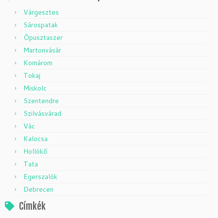
Várgesztes
Sárospatak
Ópusztaszer
Martonvásár
Komárom
Tokaj
Miskolc
Szentendre
Szilvásvárad
Vác
Kalocsa
Hollókő
Tata
Egerszalók
Debrecen
Címkék