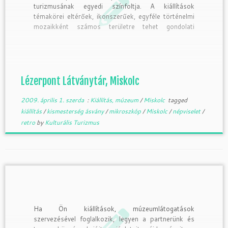
turizmusának egyedi színfoltja. A kiállítások
témakörei eltérőek, ikonszerűek, egyféle történelmi
mozaikként számos területre tehet gondolati
kirándulást az érdeklődő a 600 m2-en kiállított
tárgyak révén. Olyan látványnak lehet részese az
utazó, ahol egy helyen ismerkedhet meg a Kárpát-
medence legnagyobb látogatható
viseletgyűjteményével, nagyapáink lassan feledésbe
Lézerpont Látványtár, Miskolc
merülő kismesterségeivel, […]
2009. április 1. szerda
:
Kiállítás, múzeum
/
Miskolc
tagged
kiállítás
/
kismesterség ásvány
/
mikroszkóp
/
Miskolc
/
népviselet
/
retro
by
Kulturális Turizmus
Ha Ön kiállítások, múzeumlátogatások
szervezésével foglalkozik, legyen a partnerünk és