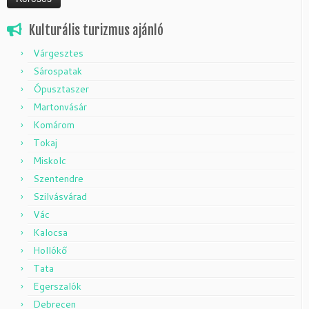
Kulturális turizmus ajánló
Várgesztes
Sárospatak
Ópusztaszer
Martonvásár
Komárom
Tokaj
Miskolc
Szentendre
Szilvásvárad
Vác
Kalocsa
Hollókő
Tata
Egerszalók
Debrecen