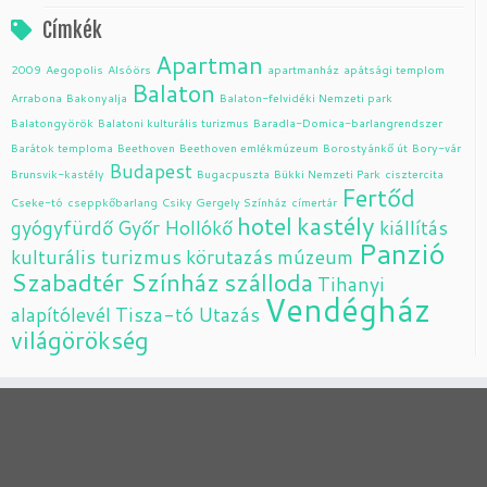
Címkék
Apartman
2009
Aegopolis
Alsóörs
apartmanház
apátsági templom
Balaton
Arrabona
Bakonyalja
Balaton-felvidéki Nemzeti park
Balatongyörök
Balatoni kulturális turizmus
Baradla-Domica-barlangrendszer
Barátok temploma
Beethoven
Beethoven emlékmúzeum
Borostyánkő út
Bory-vár
Budapest
Brunsvik-kastély
Bugacpuszta
Bükki Nemzeti Park
cisztercita
Fertőd
Cseke-tó
cseppkőbarlang
Csiky Gergely Színház
címertár
hotel
kastély
gyógyfürdő
Győr
Hollókő
kiállítás
Panzió
kulturális turizmus
körutazás
múzeum
Szabadtér Színház
szálloda
Tihanyi
Vendégház
alapítólevél
Tisza-tó
Utazás
világörökség