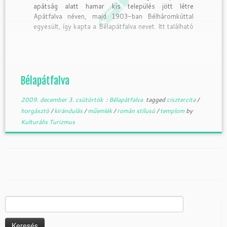
apátság alatt hamar kis település jött létre
Apátfalva néven, majd 1903-ban Bélháromkúttal
egyesült, így kapta a Bélapátfalva nevet. Itt található
Magyarország egyetlen, máig sértetlenül fennmaradt
román stílusú cisztercita temploma, mely
nemzetközileg is számon tartott műemléki
nevezetesség. A kereszt alakú apátságot 1232-ben,
II. Kilit […]
Bélapátfalva
2009. december 3. csütörtök
:
Bélapátfalva
tagged
cisztercita
/
horgásztó
/
kirándulás
/
műemlék
/
román stílusú
/
templom
by
Kulturális Turizmus
Keresés: